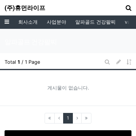
기
(주)휴먼라이프
메뉴
회사소개
사업분야
알파골드 건강팔찌
vala
알파골프 건강팔찌
글쓰기
게
Total
1
/ 1 Page
게시판 검색
게시물이 없습니다.
(current)
1