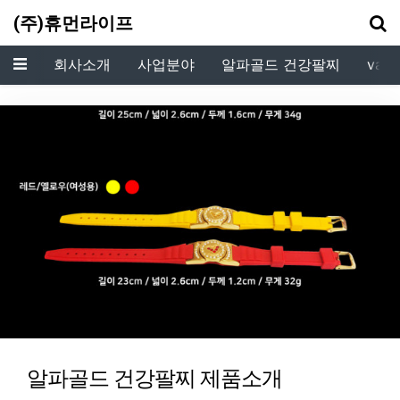
기
(주)휴먼라이프
메뉴
회사소개
사업분야
알파골드 건강팔찌
vala
vala Natural Soap 제품소개
알파골드 건강팔찌 제품소개