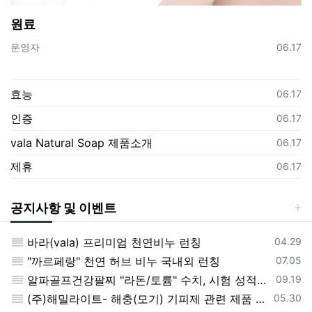
원료
등록자
등록일
운영자
06.17
효능
등록일
06.17
인증
등록일
06.17
vala Natural Soap 제품소개
등록일
06.17
제휴
등록일
06.17
공지사항 및 이벤트
록일
등록일
29
바라(vala) 프리미엄 천연비누 런칭
04.29
록일
등록일
.05
"까르페랑" 천연 허브 비누 국내외 런칭
07.05
록일
등록일
.19
알파골프건강팔찌 "라돈/토륨" 수치, 시험 성적서 테스트 통과
09.19
록일
등록일
30
(주)해밀라이트- 해충(모기) 기피제 관련 제품 "포그미" 런칭
05.30