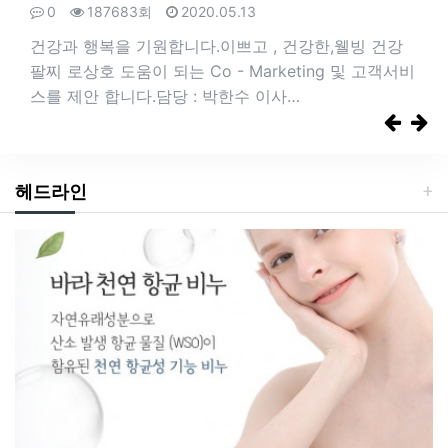
0
0
186104회
187683회
2020.06.17
2020.05.13
자연유래식품으로 만든 천연 향균비누 이런분께 추천
건강과 행복을 기원합니다 .​이쁘고 , 건강한,웰빙 건강
합니다. . 세안 시 세척이 잘 안되는분 . 화장이 잘 안 받
팔찌 로​상호 도움이 되는 Co - Marketing 및 고객서비
는 분 . 피부가 불편하신 분 . 몸이 자주 가려우…
스를 ​제안 합니다.담당 : 박한수 이사…
헤드라인