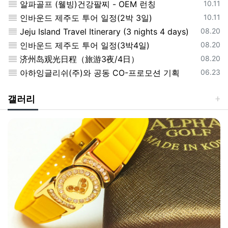
록일
등록일
.11
알파골프 (웰빙)건강팔찌 - OEM 런칭
10.11
록일
등록일
.11
인바운드 제주도 투어 일정(2박 3일)
10.11
록일
등록일
20
Jeju Island Travel Itinerary (3 nights 4 days)
08.20
록일
등록일
20
인바운드 제주도 투어 일정(3박4일)
08.20
록일
등록일
20
济州岛观光日程（旅游3夜/4日）
08.20
록일
등록일
23
아하잉글리쉬(주)와 공동 CO-프로모션 기획
06.23
갤러리