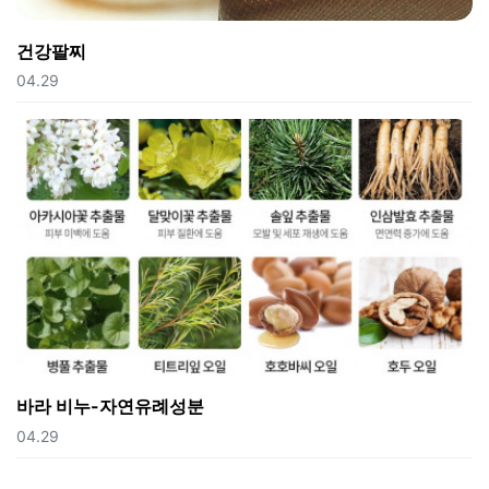
건강팔찌
등록일
04.29
바라 비누-자연유례성분
등록일
04.29