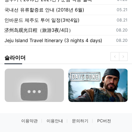
국내선 유류할증료 안내 (2018년 6월)
등록일
05.21
인바운드 제주도 투어 일정(3박4일)
등록일
08.21
济州岛观光日程（旅游3夜/4日）
등록일
08.20
Jeju Island Travel Itinerary (3 nights 4 days)
등록일
08.20
슬라이더
이용약관
이용안내
문의하기
PC버전