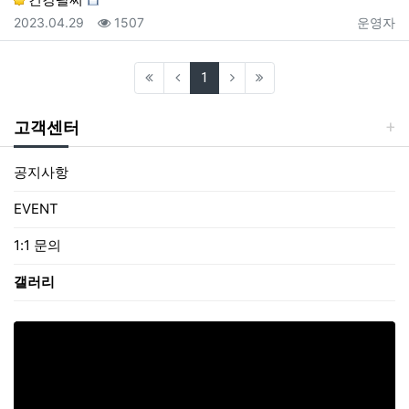
등록일
조회
등록자
2023.04.29
1507
운영자
(current)
1
고객센터
공지사항
EVENT
1:1 문의
갤러리