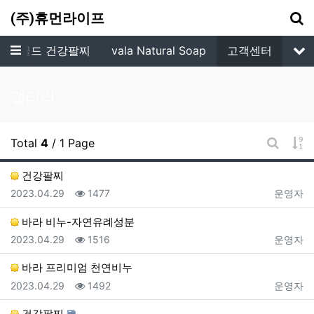
기
(주)휴먼라이프
메뉴
알파골드 건강팔찌
vala Natural Soap
고객센터
서
갤러리
게
Total
4
/ 1 Page
게시판 
건강팔찌
등록일
조회
등록자
2023.04.29
1477
운영자
바라 비누-자연유례성분
등록일
조회
등록자
2023.04.29
1516
운영자
바라 프리미엄 천연비누
등록일
조회
등록자
2023.04.29
1492
운영자
건강팔찌