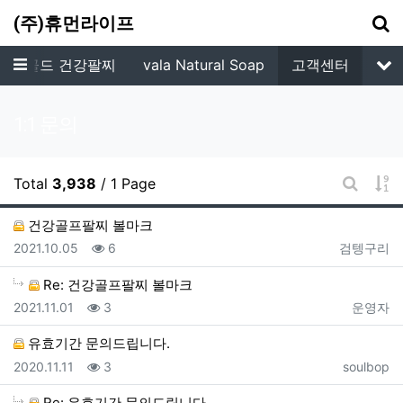
기
(주)휴먼라이프
메뉴
알파골드 건강팔찌
vala Natural Soap
고객센터
서
1:1 문의
게
Total
3,938
/ 1 Page
게시판 
건강골프팔찌 볼마크
등록일
조회
등록자
2021.10.05
6
검텡구리
Re: 건강골프팔찌 볼마크
등록일
조회
등록자
2021.11.01
3
운영자
유효기간 문의드립니다.
등록일
조회
등록자
2020.11.11
3
soulbop
Re: 유효기간 문의드립니다.