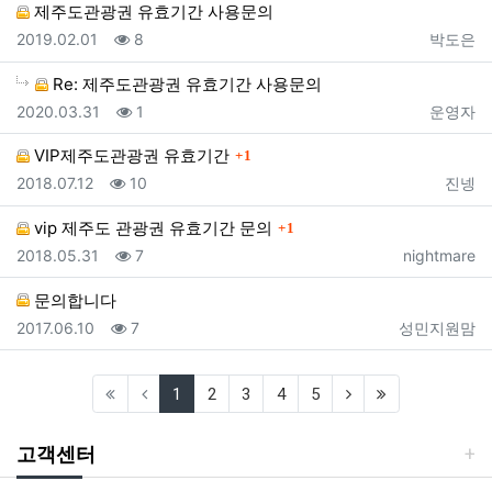
제주도관광권 유효기간 사용문의
등록일
조회
등록자
2019.02.01
8
박도은
Re: 제주도관광권 유효기간 사용문의
등록일
조회
등록자
2020.03.31
1
운영자
댓글
VIP제주도관광권 유효기간
1
등록일
조회
등록자
2018.07.12
10
진넹
댓글
vip 제주도 관광권 유효기간 문의
1
등록일
조회
등록자
2018.05.31
7
nightmare
문의합니다
등록일
조회
등록자
2017.06.10
7
성민지원맘
(current)
(next)
(last)
1
2
3
4
5
고객센터