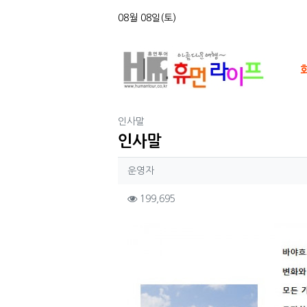
상단 네비
08월 08일(토)
메인
분류
인사말
인사말
작성자 정보
작성
운영자
컨텐츠 정보
조회
199,695
본문