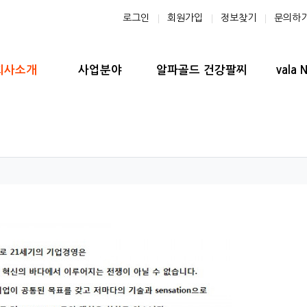
로그인
회원가입
정보찾기
문의하
 메뉴
회사소개
사업분야
알파골드 건강팔찌
vala 