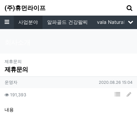
기
(주)휴먼라이프
메뉴
소개
사업분야
알파골드 건강팔찌
vala Natural Soa
서
회사소개
분류
제휴문의
제휴문의
작성자 정보
작성
작성일
운영자
2020.08.26 15:04
컨텐츠 정보
목록
글
조회
191,393
본문
내용