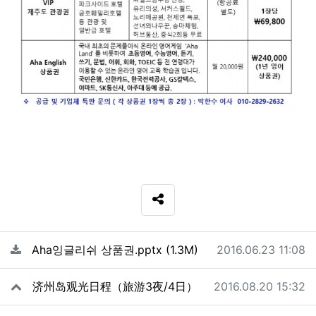
SNS 공유
관련자료
파일크기
등록일
Aha잉글리쉬 상품권.pptx
(1.3M)
2016.06.23 11:08
작성일
济州岛观光日程（旅游3夜/4日）
2016.08.20 15:32