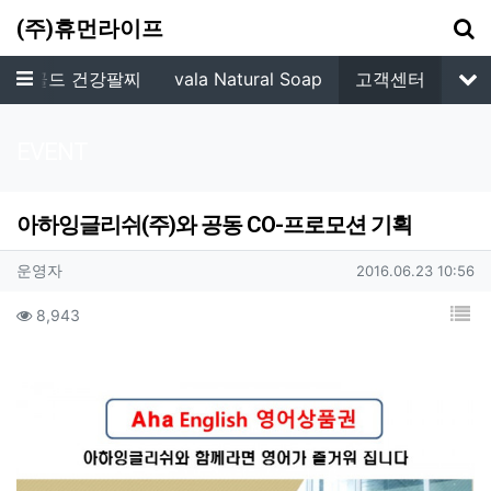
기
(주)휴먼라이프
메뉴
알파골드 건강팔찌
vala Natural Soap
고객센터
서
EVENT
아하잉글리쉬(주)와 공동 CO-프로모션 기획
작성자 정보
작성
작성일
운영자
2016.06.23 10:56
컨텐츠 정보
목
조회
8,943
본문