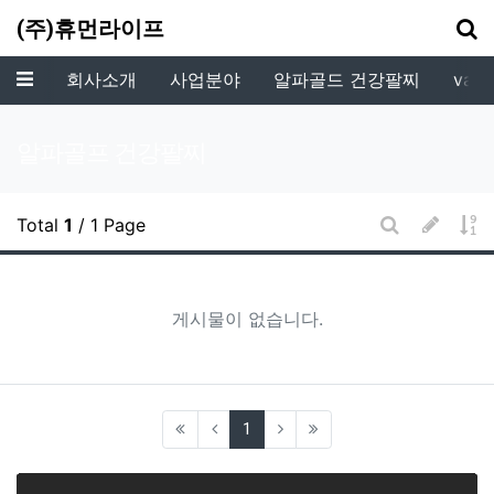
기
(주)휴먼라이프
메뉴
회사소개
사업분야
알파골드 건강팔찌
vala
알파골프 건강팔찌
글쓰기
게
Total
1
/ 1 Page
게시판 검색
게시물이 없습니다.
(current)
1