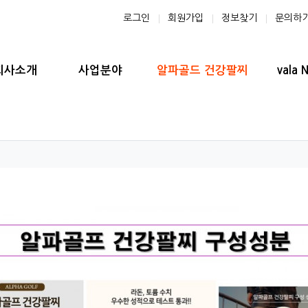
로그인
회원가입
정보찾기
문의하
 메뉴
회사소개
사업분야
알파골드 건강팔찌
vala 