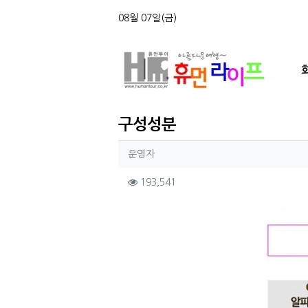
상단 네비
08월 07일(금)
메인
구성성분
작성자 정보
작성
운영자
컨텐츠 정보
조회
193,541
본문