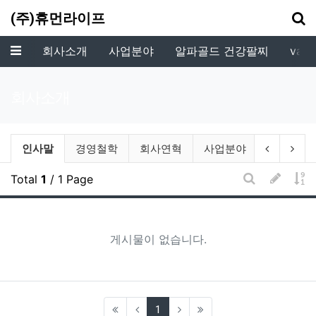
기
(주)휴먼라이프
메뉴
회사소개
사업분야
알파골드 건강팔찌
vala
회사소개
회사소개 분류 목록
현재 분류
이전 분류
다음
인사말
경영철학
회사연혁
사업분야
VIP 맴버
글쓰기
게
Total
1
/ 1 Page
게시판 검색
게시물이 없습니다.
(current)
1